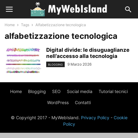
Home
Tags
Alfabetizzazione tecnologica
alfabetizzazione tecnologica
Digital divide: le disuguaglianze
nell’accesso alla tecnologia
9 Marzo 2026
BLOGGING
Home
Blogging
SEO
Social media
Tutorial tecnici
WordPress
Contatti
© Copyright 2017 - MyWebIsland.
Privacy Policy
-
Cookie
Policy