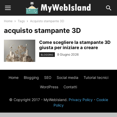
Home
Tags
Acquisto stampante 3D
acquisto stampante 3D
Come scegliere la stampante 3D
giusta per iniziare a creare
8 Giugno 2026
BLOGGING
Home
Blogging
SEO
Social media
Tutorial tecnici
WordPress
Contatti
© Copyright 2017 - MyWebIsland.
Privacy Policy
-
Cookie
Policy