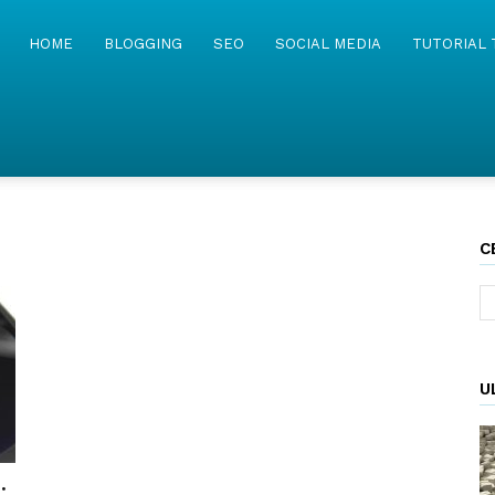
MyWebIsland
HOME
BLOGGING
SEO
SOCIAL MEDIA
TUTORIAL 
C
U
: