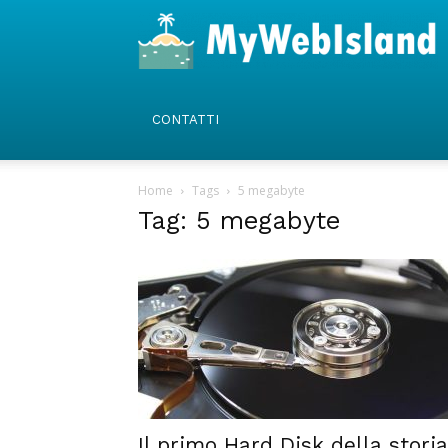
CONTATTI
Home
Tags
5 megabyte
Tag: 5 megabyte
Il primo Hard Disk della storia