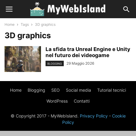
Home
Tags
3D graphics
3D graphics
La sfida tra Unreal Engine e Unity
nel futuro dei videogame
29 Maggio 2026
BLOGGING
Home
Blogging
SEO
Social media
Tutorial tecnici
WordPress
Contatti
© Copyright 2017 - MyWebIsland.
Privacy Policy
-
Cookie
Policy