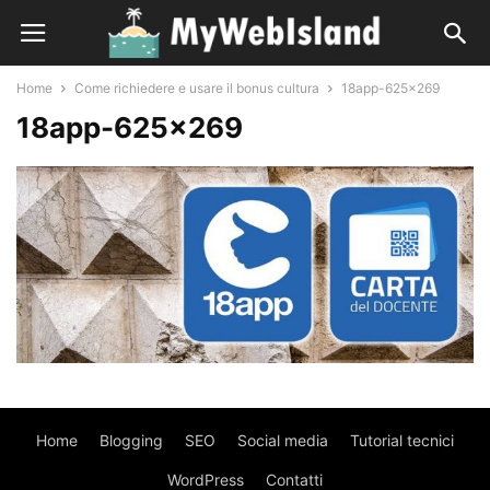
Home
Come richiedere e usare il bonus cultura
18app-625x269
18app-625×269
Home
Blogging
SEO
Social media
Tutorial tecnici
WordPress
Contatti