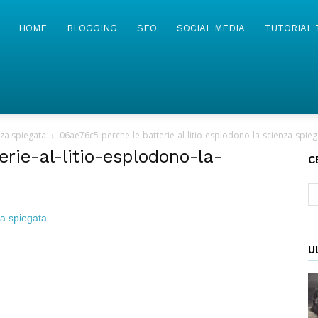
MyWebIsland
HOME
BLOGGING
SEO
SOCIAL MEDIA
TUTORIAL 
nza spiegata
06ae76c5-perche-le-batterie-al-litio-esplodono-la-scienza-spieg
rie-al-litio-esplodono-la-
C
U