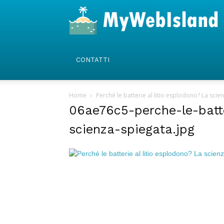
CONTATTI
Home
Perché le batterie al litio esplodono? La scie
06ae76c5-perche-le-batte
scienza-spiegata.jpg