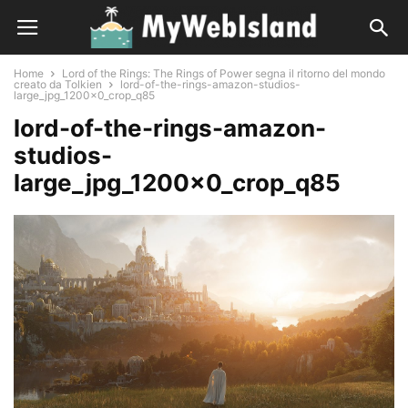
Home
Lord of the Rings: The Rings of Power segna il ritorno del mondo
creato da Tolkien
lord-of-the-rings-amazon-studios-
large_jpg_1200x0_crop_q85
lord-of-the-rings-amazon-
studios-
large_jpg_1200x0_crop_q85