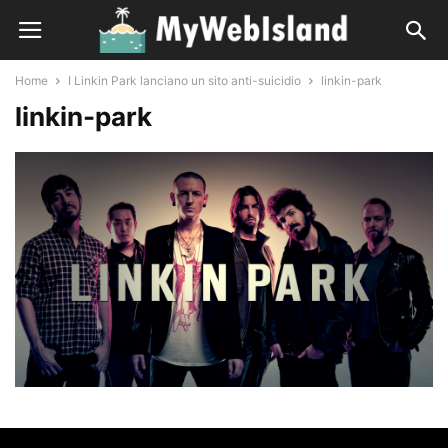
Home
I Linkin Park lanciano un sito anti-suicidio
linkin-park
linkin-park