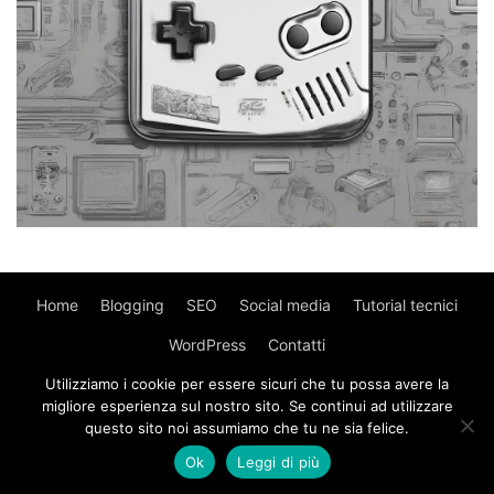
Home
Blogging
SEO
Social media
Tutorial tecnici
WordPress
Contatti
Utilizziamo i cookie per essere sicuri che tu possa avere la
© Copyright 2017 - MyWebIsland.
Privacy Policy
-
Cookie
migliore esperienza sul nostro sito. Se continui ad utilizzare
Policy
questo sito noi assumiamo che tu ne sia felice.
Ok
Leggi di più