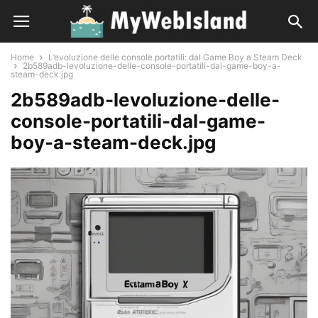
Home
L’evoluzione delle console portatili: dal Game Boy a Steam Deck
2b589adb-levoluzione-delle-console-portatili-dal-game-boy-a-
steam-deck.jpg
2b589adb-levoluzione-delle-
console-portatili-dal-game-
boy-a-steam-deck.jpg