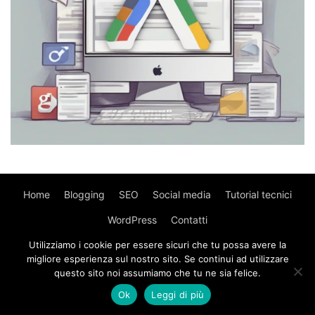
Home
Blogging
SEO
Social media
Tutorial tecnici
WordPress
Contatti
Utilizziamo i cookie per essere sicuri che tu possa avere la
© Copyright 2017 - MyWebIsland.
Privacy Policy
-
Cookie
migliore esperienza sul nostro sito. Se continui ad utilizzare
Policy
questo sito noi assumiamo che tu ne sia felice.
Ok
Leggi di più