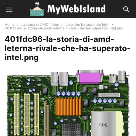
Home
La storia di AMD: l’eterna rivale che ha superato Intel
401fdc96-la-storia-di-amd-leterna-rivale-che-ha-superato-intel.png
401fdc96-la-storia-di-amd-
leterna-rivale-che-ha-superato-
intel.png