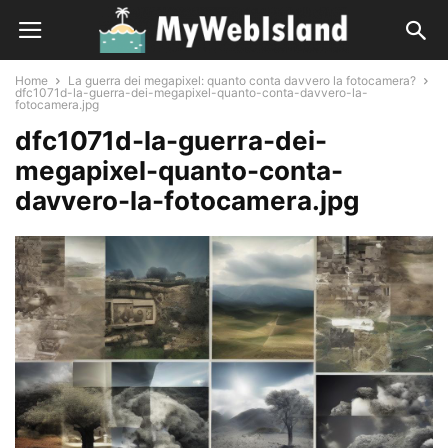
Home
La guerra dei megapixel: quanto conta davvero la fotocamera?
dfc1071d-la-guerra-dei-megapixel-quanto-conta-davvero-la-
fotocamera.jpg
dfc1071d-la-guerra-dei-
megapixel-quanto-conta-
davvero-la-fotocamera.jpg