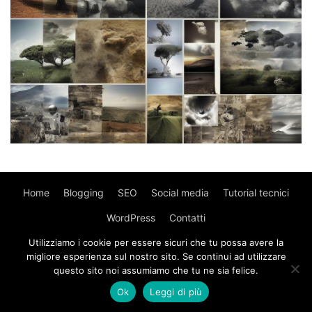
Home
Blogging
SEO
Social media
Tutorial tecnici
WordPress
Contatti
Utilizziamo i cookie per essere sicuri che tu possa avere la
© Copyright 2017 - MyWebIsland.
Privacy Policy
-
Cookie
migliore esperienza sul nostro sito. Se continui ad utilizzare
Policy
questo sito noi assumiamo che tu ne sia felice.
Ok
Leggi di più