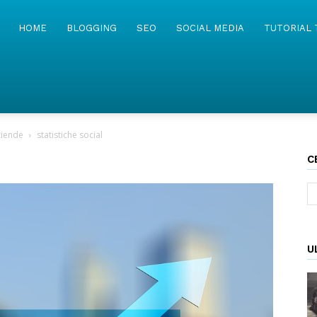
MyWebIsland
HOME
BLOGGING
SEO
SOCIAL MEDIA
TUTORIAL 
aziende
statistiche social
C
U