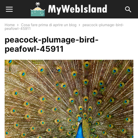
Home
Cosa fare prima di aprire un blog
peacock-plumage-bird-
peafowl-45911
peacock-plumage-bird-
peafowl-45911